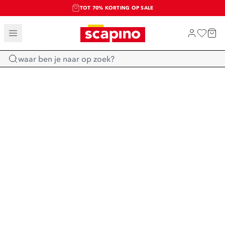
TOT 70% KORTING OP SALE
SALE: LAATSTE KANS!
SHOP NIEUW
Home