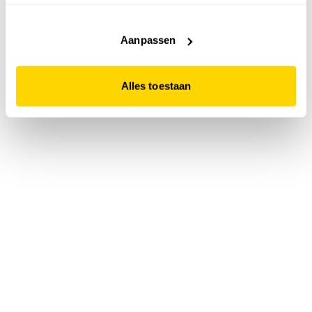
accepteert. Dit doe je door op "Alles toestaan" te klikken.
Liever geen cookies? Hou er dan rekening mee dat de
website niet optimaal functioneert.
Aanpassen
Alles toestaan