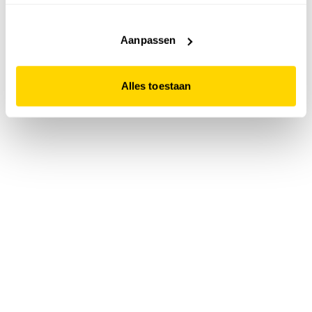
accepteert. Dit doe je door op "Alles toestaan" te klikken.
Liever geen cookies? Hou er dan rekening mee dat de
website niet optimaal functioneert.
Aanpassen
Alles toestaan