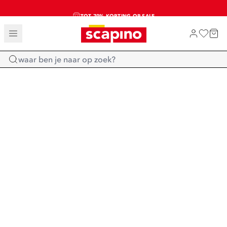
TOT 70% KORTING OP SALE
SALE: LAATSTE KANS!
SHOP NIEUW
Home