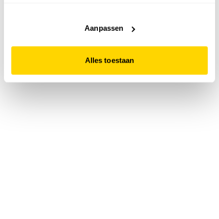
accepteert. Dit doe je door op "Alles toestaan" te klikken.
Liever geen cookies? Hou er dan rekening mee dat de
website niet optimaal functioneert.
Aanpassen
Alles toestaan