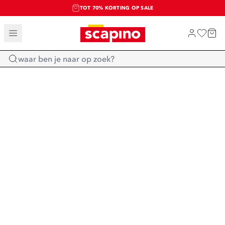
TOT 70% KORTING OP SALE
SALE: LAATSTE KANS!
SHOP NIEUW
Home