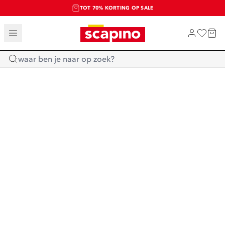
TOT 70% KORTING OP SALE
SALE: LAATSTE KANS!
SHOP NIEUW
Home