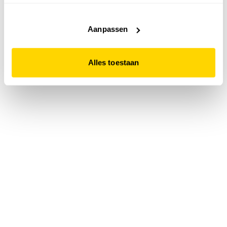
accepteert. Dit doe je door op "Alles toestaan" te klikken.
Liever geen cookies? Hou er dan rekening mee dat de
website niet optimaal functioneert.
Aanpassen
Alles toestaan