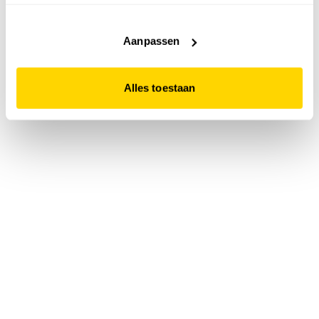
accepteert. Dit doe je door op "Alles toestaan" te klikken.
Liever geen cookies? Hou er dan rekening mee dat de
website niet optimaal functioneert.
Aanpassen
Alles toestaan