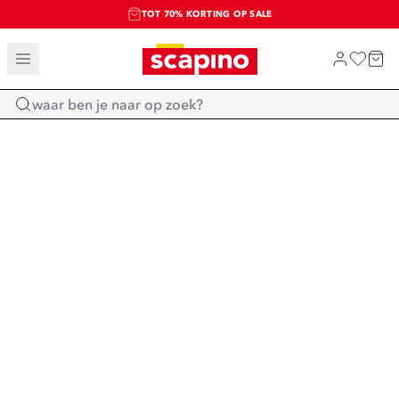
TOT 70% KORTING OP SALE
SALE: LAATSTE KANS!
SHOP NIEUW
Home