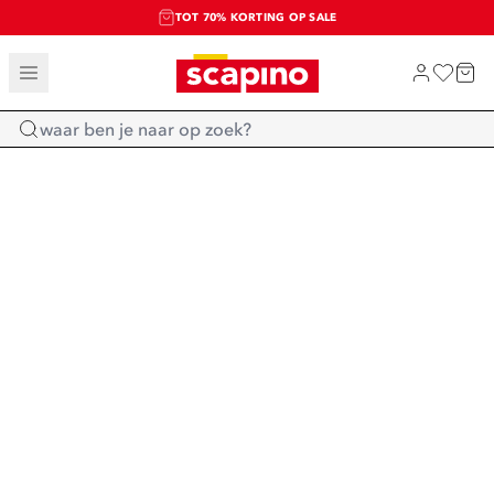
TOT 70% KORTING OP SALE
SALE: LAATSTE KANS!
SHOP NIEUW
Home