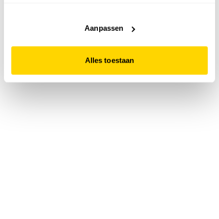
accepteert. Dit doe je door op "Alles toestaan" te klikken.
Liever geen cookies? Hou er dan rekening mee dat de
website niet optimaal functioneert.
Aanpassen
Alles toestaan