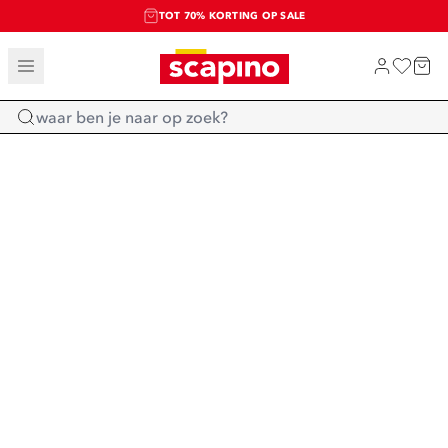
TOT 70% KORTING OP SALE
SALE: LAATSTE KANS!
SHOP NIEUW
Home