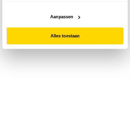
accepteert. Dit doe je door op "Alles toestaan" te klikken.
Liever geen cookies? Hou er dan rekening mee dat de
website niet optimaal functioneert.
Aanpassen
Alles toestaan