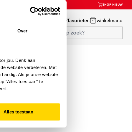
SHOP NIEUW
mijn account
favorieten
winkelmand
Over
oor jou. Denk aan
 de website verbeteren. Met
rhandig. Als je onze website
op "Alles toestaan" te
ert.
Alles toestaan