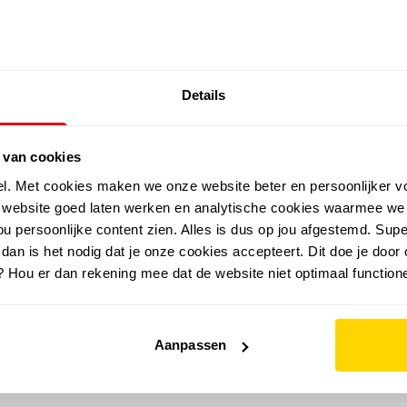
SALE: LAATSTE KANS!
Details
outdoor
zomer
merken
folder
sale
 van cookies
el. Met cookies maken we onze website beter en persoonlijker v
e website goed laten werken en analytische cookies waarmee we
u persoonlijke content zien. Alles is dus op jou afgestemd. Supe
 dan is het nodig dat je onze cookies accepteert. Dit doe je door 
? Hou er dan rekening mee dat de website niet optimaal functione
Aanpassen