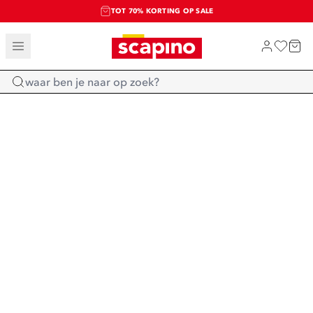
TOT 70% KORTING OP SALE
SALE: LAATSTE KANS!
SHOP NIEUW
Home