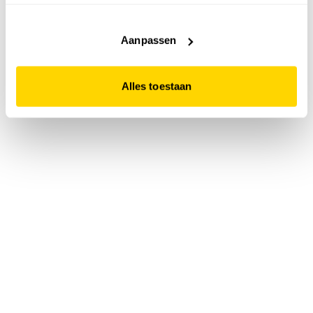
accepteert. Dit doe je door op "Alles toestaan" te klikken.
Liever geen cookies? Hou er dan rekening mee dat de
website niet optimaal functioneert.
Aanpassen
Alles toestaan