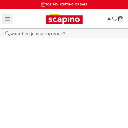
TOT 70% KORTING OP SALE
SALE: LAATSTE KANS!
SHOP NIEUW
Home