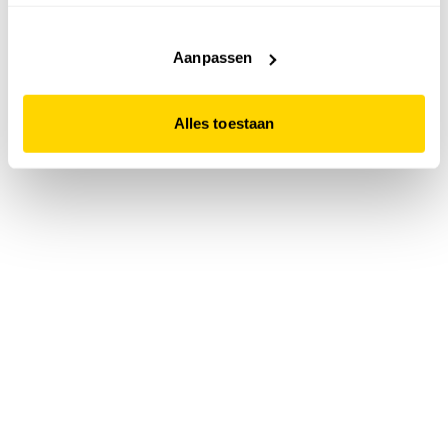
accepteert. Dit doe je door op "Alles toestaan" te klikken.
Liever geen cookies? Hou er dan rekening mee dat de
website niet optimaal functioneert.
Aanpassen
Alles toestaan