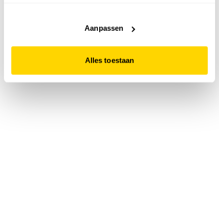
accepteert. Dit doe je door op "Alles toestaan" te klikken.
Liever geen cookies? Hou er dan rekening mee dat de
website niet optimaal functioneert.
Aanpassen
Alles toestaan