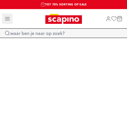
TOT 70% KORTING OP SALE
SALE: LAATSTE KANS!
SHOP NIEUW
Home