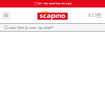
TOT 70% KORTING OP SALE
SALE: LAATSTE KANS!
SHOP NIEUW
Home