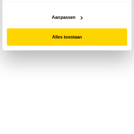
accepteert. Dit doe je door op "Alles toestaan" te klikken.
Liever geen cookies? Hou er dan rekening mee dat de
website niet optimaal functioneert.
Aanpassen
Alles toestaan