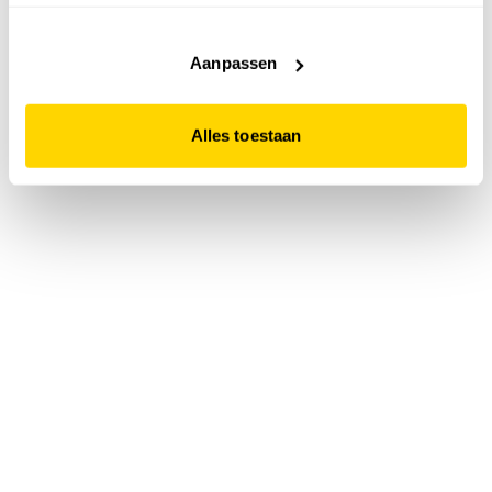
accepteert. Dit doe je door op "Alles toestaan" te klikken.
Liever geen cookies? Hou er dan rekening mee dat de
website niet optimaal functioneert.
Aanpassen
Alles toestaan