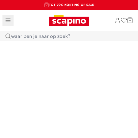
TOT 70% KORTING OP SALE
SALE: LAATSTE KANS!
SHOP NIEUW
Home