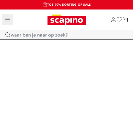
TOT 70% KORTING OP SALE
SALE: LAATSTE KANS!
SHOP NIEUW
Home