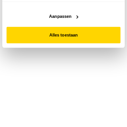
accepteert. Dit doe je door op "Alles toestaan" te klikken.
Liever geen cookies? Hou er dan rekening mee dat de
website niet optimaal functioneert.
Aanpassen
Alles toestaan