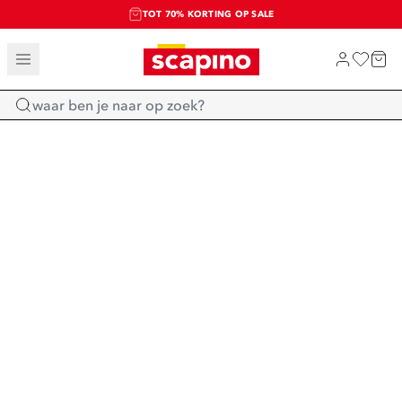
TOT 70% KORTING OP SALE
SALE: LAATSTE KANS!
SHOP NIEUW
Home