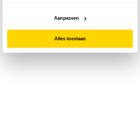
accepteert. Dit doe je door op "Alles toestaan" te klikken.
Liever geen cookies? Hou er dan rekening mee dat de
website niet optimaal functioneert.
Aanpassen
Alles toestaan