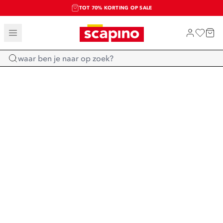
TOT 70% KORTING OP SALE
SALE: LAATSTE KANS!
SHOP NIEUW
Home