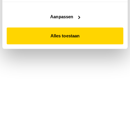
accepteert. Dit doe je door op "Alles toestaan" te klikken.
Liever geen cookies? Hou er dan rekening mee dat de
website niet optimaal functioneert.
Aanpassen
Alles toestaan