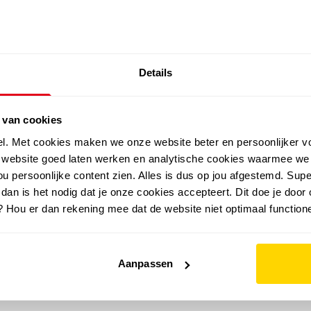
SALE: LAATSTE KANS!
Details
outdoor
zomer
merken
folder
sale
 van cookies
el. Met cookies maken we onze website beter en persoonlijker v
e website goed laten werken en analytische cookies waarmee we
u persoonlijke content zien. Alles is dus op jou afgestemd. Supe
 dan is het nodig dat je onze cookies accepteert. Dit doe je door 
? Hou er dan rekening mee dat de website niet optimaal functione
Aanpassen