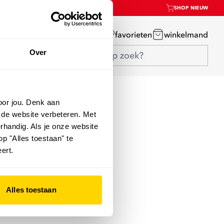
SHOP NIEUW
mijn account
favorieten
winkelmand
Over
oor jou. Denk aan
 de website verbeteren. Met
rhandig. Als je onze website
op "Alles toestaan" te
ert.
Alles toestaan