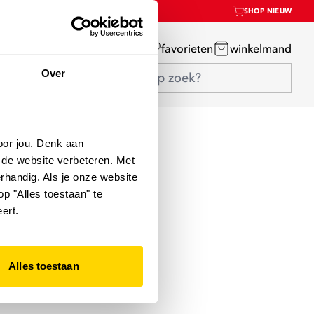
SHOP NIEUW
mijn account
favorieten
winkelmand
Over
oor jou. Denk aan
 de website verbeteren. Met
rhandig. Als je onze website
op "Alles toestaan" te
ert.
Alles toestaan