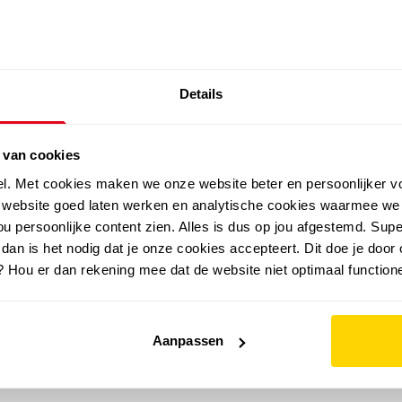
SALE: LAATSTE KANS!
Details
outdoor
zomer
merken
folder
sale
 van cookies
el. Met cookies maken we onze website beter en persoonlijker v
e website goed laten werken en analytische cookies waarmee we
u persoonlijke content zien. Alles is dus op jou afgestemd. Supe
 dan is het nodig dat je onze cookies accepteert. Dit doe je door 
? Hou er dan rekening mee dat de website niet optimaal functione
Aanpassen