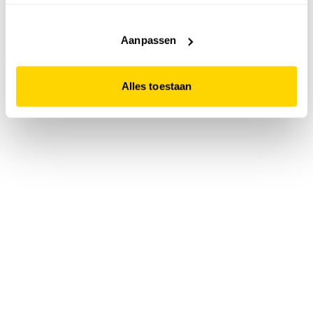
accepteert. Dit doe je door op "Alles toestaan" te klikken.
Liever geen cookies? Hou er dan rekening mee dat de
website niet optimaal functioneert.
Aanpassen
Alles toestaan