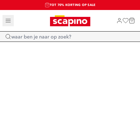
TOT 70% KORTING OP SALE
SALE: LAATSTE KANS!
SHOP NIEUW
Home