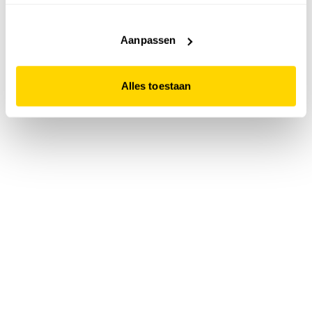
accepteert. Dit doe je door op "Alles toestaan" te klikken.
Liever geen cookies? Hou er dan rekening mee dat de
website niet optimaal functioneert.
Aanpassen
Alles toestaan