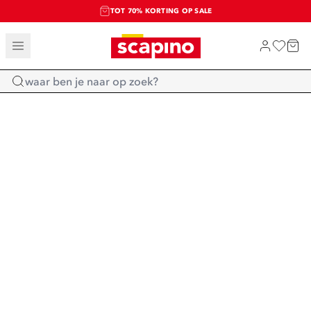
TOT 70% KORTING OP SALE
SALE: LAATSTE KANS!
SHOP NIEUW
Home