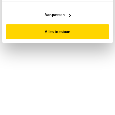
accepteert. Dit doe je door op "Alles toestaan" te klikken.
Liever geen cookies? Hou er dan rekening mee dat de
website niet optimaal functioneert.
Aanpassen
Alles toestaan