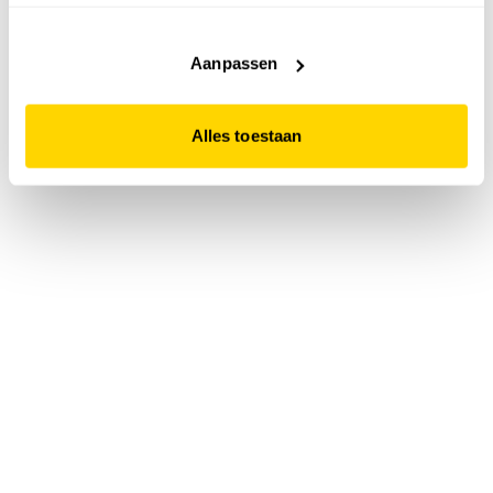
accepteert. Dit doe je door op "Alles toestaan" te klikken.
Liever geen cookies? Hou er dan rekening mee dat de
website niet optimaal functioneert.
Aanpassen
Alles toestaan