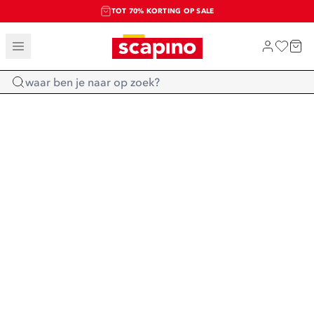
TOT 70% KORTING OP SALE
SALE: LAATSTE KANS!
SHOP NIEUW
Home