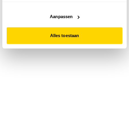
accepteert. Dit doe je door op "Alles toestaan" te klikken.
Liever geen cookies? Hou er dan rekening mee dat de
website niet optimaal functioneert.
Aanpassen
Alles toestaan