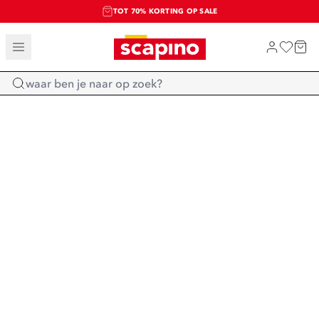
TOT 70% KORTING OP SALE
SALE: LAATSTE KANS!
SHOP NIEUW
Home