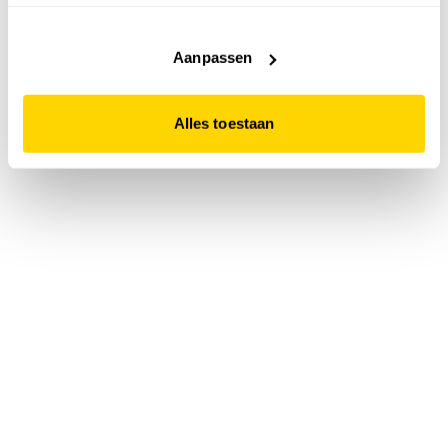
accepteert. Dit doe je door op "Alles toestaan" te klikken.
Liever geen cookies? Hou er dan rekening mee dat de
website niet optimaal functioneert.
Aanpassen
Alles toestaan