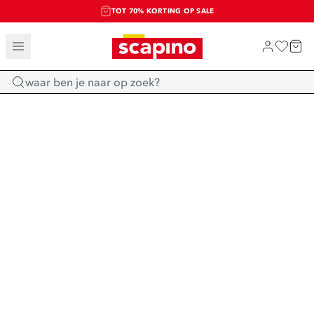
TOT 70% KORTING OP SALE
SALE: LAATSTE KANS!
SHOP NIEUW
Home