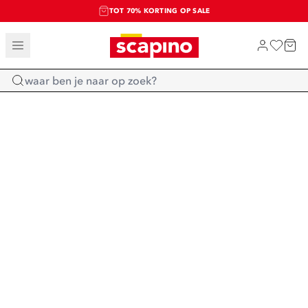
TOT 70% KORTING OP SALE
SALE: LAATSTE KANS!
SHOP NIEUW
Home