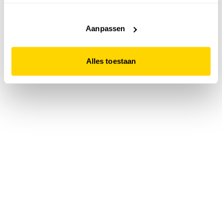
accepteert. Dit doe je door op "Alles toestaan" te klikken.
Liever geen cookies? Hou er dan rekening mee dat de
website niet optimaal functioneert.
Aanpassen
Alles toestaan