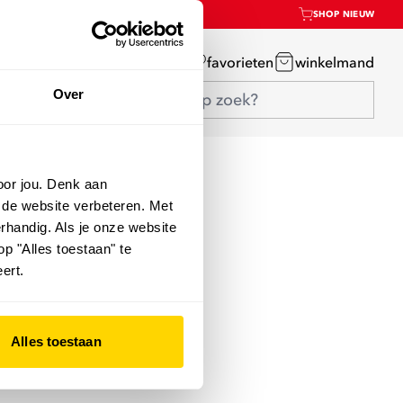
SHOP NIEUW
mijn account
favorieten
winkelmand
Over
oor jou. Denk aan
 de website verbeteren. Met
rhandig. Als je onze website
op "Alles toestaan" te
ert.
Alles toestaan