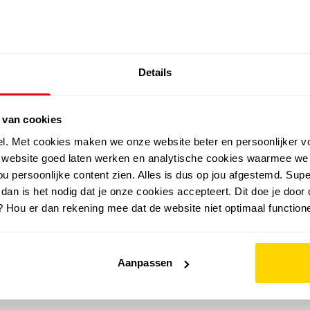
SALE: LAATSTE KANS!
Details
outdoor
zomer
merken
folder
sale
 van cookies
el. Met cookies maken we onze website beter en persoonlijker v
e website goed laten werken en analytische cookies waarmee we
u persoonlijke content zien. Alles is dus op jou afgestemd. Supe
 dan is het nodig dat je onze cookies accepteert. Dit doe je door 
? Hou er dan rekening mee dat de website niet optimaal functione
Aanpassen