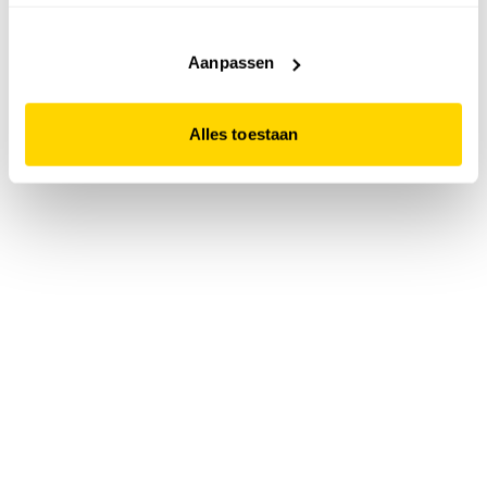
accepteert. Dit doe je door op "Alles toestaan" te klikken.
Liever geen cookies? Hou er dan rekening mee dat de
website niet optimaal functioneert.
Aanpassen
Alles toestaan