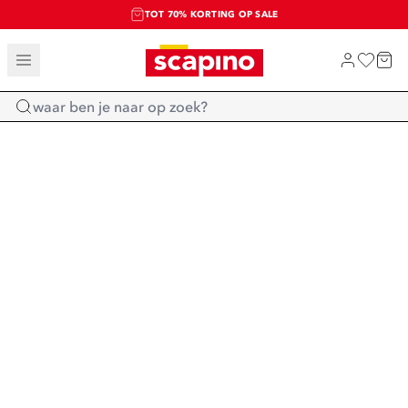
TOT 70% KORTING OP SALE
SALE: LAATSTE KANS!
SHOP NIEUW
Home