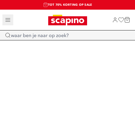
TOT 70% KORTING OP SALE
SALE: LAATSTE KANS!
SHOP NIEUW
Home