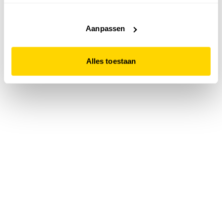
accepteert. Dit doe je door op "Alles toestaan" te klikken.
Liever geen cookies? Hou er dan rekening mee dat de
website niet optimaal functioneert.
Aanpassen
Alles toestaan