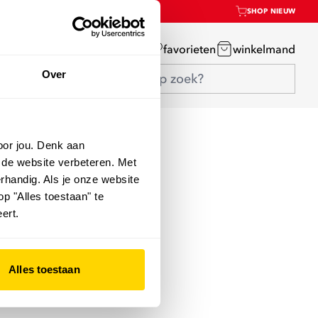
SHOP NIEUW
mijn account
favorieten
winkelmand
Over
oor jou. Denk aan
 de website verbeteren. Met
rhandig. Als je onze website
op "Alles toestaan" te
ert.
Alles toestaan