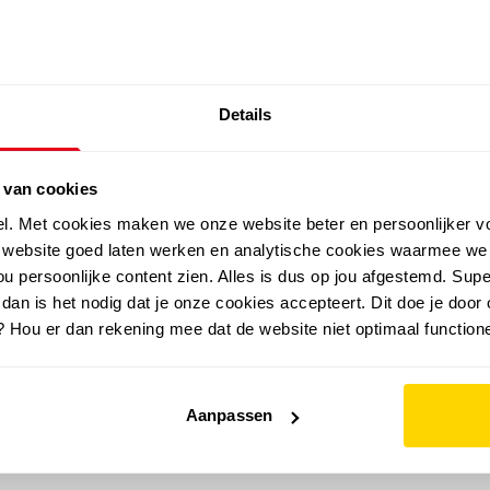
SALE: LAATSTE KANS!
Details
outdoor
zomer
merken
folder
sale
 van cookies
el. Met cookies maken we onze website beter en persoonlijker v
e website goed laten werken en analytische cookies waarmee we
u persoonlijke content zien. Alles is dus op jou afgestemd. Supe
 dan is het nodig dat je onze cookies accepteert. Dit doe je door 
? Hou er dan rekening mee dat de website niet optimaal functione
Aanpassen