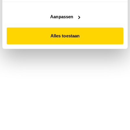
accepteert. Dit doe je door op "Alles toestaan" te klikken.
Liever geen cookies? Hou er dan rekening mee dat de
website niet optimaal functioneert.
Aanpassen
Alles toestaan