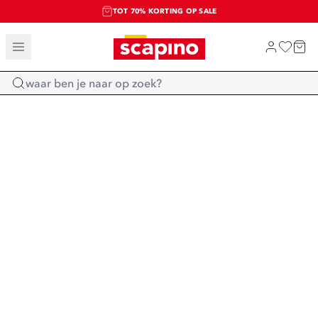
TOT 70% KORTING OP SALE
SALE: LAATSTE KANS!
SHOP NIEUW
Home