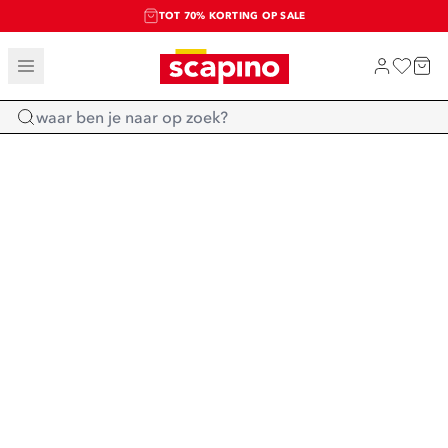
TOT 70% KORTING OP SALE
SALE: LAATSTE KANS!
SHOP NIEUW
Home