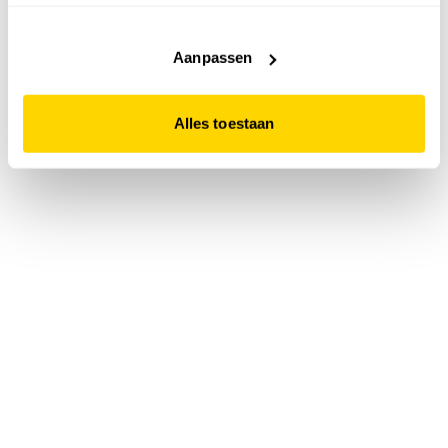
accepteert. Dit doe je door op "Alles toestaan" te klikken.
Liever geen cookies? Hou er dan rekening mee dat de
website niet optimaal functioneert.
Aanpassen
Alles toestaan