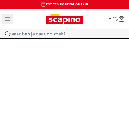
TOT 70% KORTING OP SALE
SALE: LAATSTE KANS!
SHOP NIEUW
Home