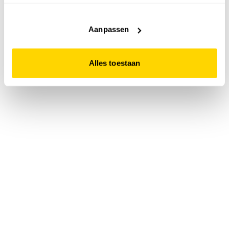
accepteert. Dit doe je door op "Alles toestaan" te klikken.
Liever geen cookies? Hou er dan rekening mee dat de
website niet optimaal functioneert.
Aanpassen
Alles toestaan