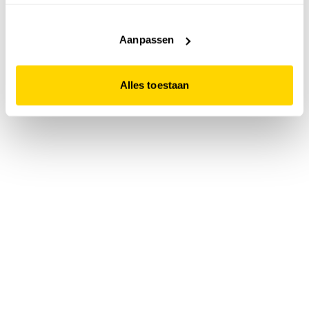
accepteert. Dit doe je door op "Alles toestaan" te klikken.
Liever geen cookies? Hou er dan rekening mee dat de
website niet optimaal functioneert.
Aanpassen
Alles toestaan