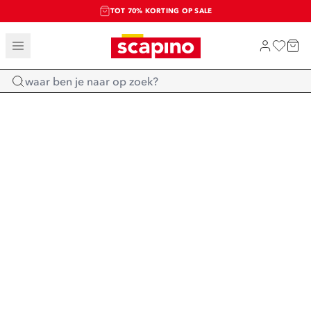
TOT 70% KORTING OP SALE
SALE: LAATSTE KANS!
SHOP NIEUW
Home