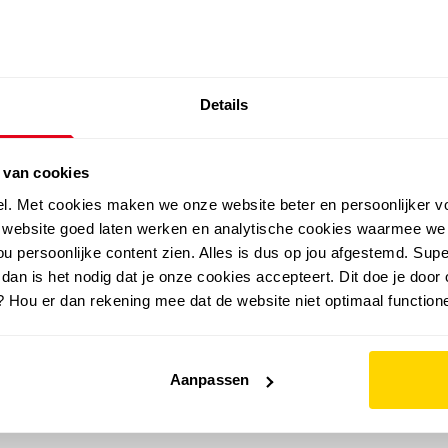
SALE: LAATSTE KANS!
Details
outdoor
zomer
merken
folder
sale
 van cookies
el. Met cookies maken we onze website beter en persoonlijker v
e website goed laten werken en analytische cookies waarmee we
u persoonlijke content zien. Alles is dus op jou afgestemd. Supe
 dan is het nodig dat je onze cookies accepteert. Dit doe je door 
? Hou er dan rekening mee dat de website niet optimaal functione
Aanpassen