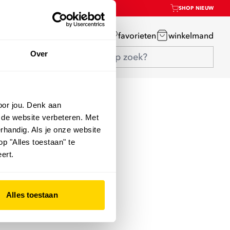
SHOP NIEUW
mijn account
favorieten
winkelmand
Over
oor jou. Denk aan
 de website verbeteren. Met
rhandig. Als je onze website
op "Alles toestaan" te
ert.
Alles toestaan