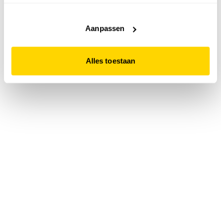
accepteert. Dit doe je door op "Alles toestaan" te klikken.
Liever geen cookies? Hou er dan rekening mee dat de
website niet optimaal functioneert.
Aanpassen
Alles toestaan