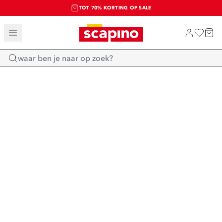
TOT 70% KORTING OP SALE
SALE: LAATSTE KANS!
SHOP NIEUW
Home