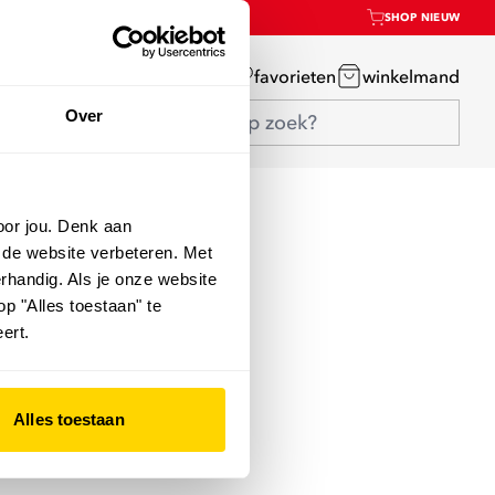
SHOP NIEUW
mijn account
favorieten
winkelmand
Over
oor jou. Denk aan
 de website verbeteren. Met
rhandig. Als je onze website
op "Alles toestaan" te
ert.
Alles toestaan