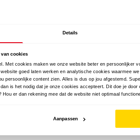
SALE: LAATSTE KANS!
Details
outdoor
zomer
merken
folder
sale
 van cookies
el. Met cookies maken we onze website beter en persoonlijker v
e website goed laten werken en analytische cookies waarmee we
u persoonlijke content zien. Alles is dus op jou afgestemd. Supe
 dan is het nodig dat je onze cookies accepteert. Dit doe je door 
? Hou er dan rekening mee dat de website niet optimaal functione
Aanpassen