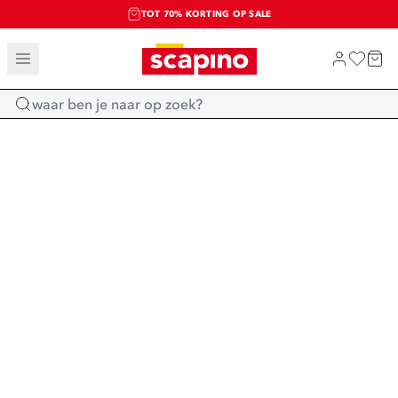
TOT 70% KORTING OP SALE
SALE: LAATSTE KANS!
SHOP NIEUW
Home