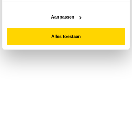
accepteert. Dit doe je door op "Alles toestaan" te klikken.
Liever geen cookies? Hou er dan rekening mee dat de
website niet optimaal functioneert.
Aanpassen
Alles toestaan