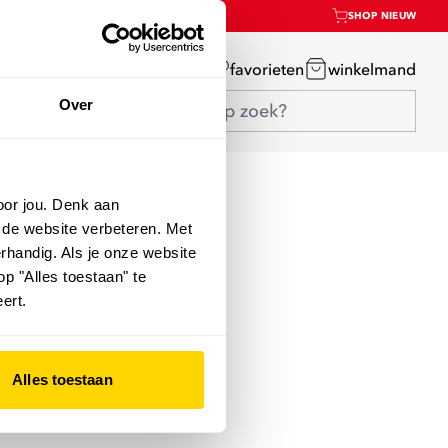
SHOP NIEUW
mijn account
favorieten
winkelmand
Over
oor jou. Denk aan
 de website verbeteren. Met
rhandig. Als je onze website
op "Alles toestaan" te
ert.
Alles toestaan