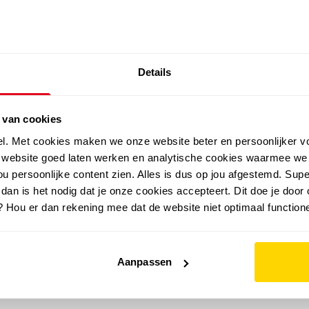
SALE: LAATSTE KANS!
Details
outdoor
zomer
merken
folder
sale
 van cookies
el. Met cookies maken we onze website beter en persoonlijker v
e website goed laten werken en analytische cookies waarmee we
u persoonlijke content zien. Alles is dus op jou afgestemd. Supe
 dan is het nodig dat je onze cookies accepteert. Dit doe je door 
? Hou er dan rekening mee dat de website niet optimaal functione
Aanpassen