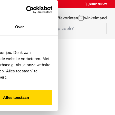
SHOP NIEUW
mijn account
favorieten
winkelmand
Over
oor jou. Denk aan
 de website verbeteren. Met
rhandig. Als je onze website
op "Alles toestaan" te
ert.
Alles toestaan