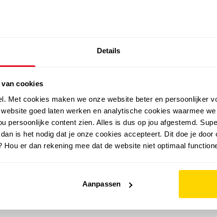
SALE: LAATSTE KANS!
Details
outdoor
zomer
merken
folder
sale
 van cookies
el. Met cookies maken we onze website beter en persoonlijker v
e website goed laten werken en analytische cookies waarmee we
u persoonlijke content zien. Alles is dus op jou afgestemd. Supe
 dan is het nodig dat je onze cookies accepteert. Dit doe je door 
? Hou er dan rekening mee dat de website niet optimaal functione
Aanpassen