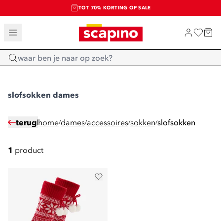
TOT 70% KORTING OP SALE
SALE: LAATSTE KANS!
SHOP NIEUW
Home
slofsokken dames
terug
home
dames
accessoires
sokken
slofsokken
/
/
/
/
1
product