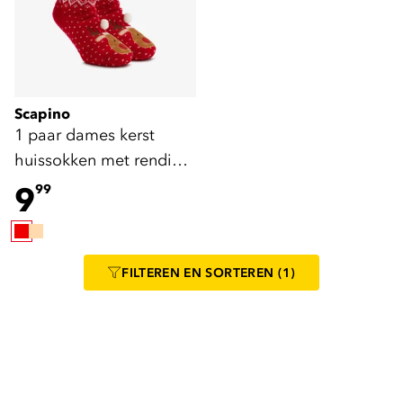
Scapino
1 paar dames kerst
huissokken met rendier
rood
9
99
FILTEREN
EN SORTEREN
(1)