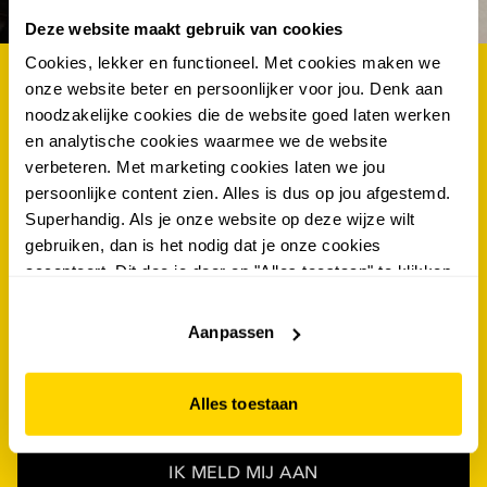
Deze website maakt gebruik van cookies
Cookies, lekker en functioneel. Met cookies maken we
onze website beter en persoonlijker voor jou. Denk aan
als eerste op de hoogte van de nieuwste acties én
noodzakelijke cookies die de website goed laten werken
kans maken op €100.- shoptegoed? schrijf je dan
en analytische cookies waarmee we de website
nu in voor de scapino nieuwsbrief!
verbeteren. Met marketing cookies laten we jou
persoonlijke content zien. Alles is dus op jou afgestemd.
voornaam
*
Superhandig. Als je onze website op deze wijze wilt
gebruiken, dan is het nodig dat je onze cookies
accepteert. Dit doe je door op "Alles toestaan" te klikken.
tussenvoegsel
Liever geen cookies? Hou er dan rekening mee dat de
website niet optimaal functioneert.
Aanpassen
achternaam
*
e-mailadres
*
Alles toestaan
IK MELD MIJ AAN