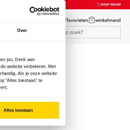
SHOP NIEUW
mijn account
favorieten
winkelmand
Over
oor jou. Denk aan
 de website verbeteren. Met
rhandig. Als je onze website
op "Alles toestaan" te
ert.
Alles toestaan