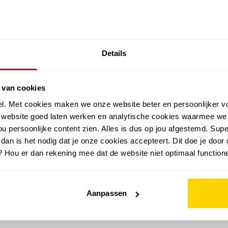
SALE: LAATSTE KANS!
Details
outdoor
zomer
merken
folder
sale
 van cookies
el. Met cookies maken we onze website beter en persoonlijker v
e website goed laten werken en analytische cookies waarmee we
u persoonlijke content zien. Alles is dus op jou afgestemd. Supe
 dan is het nodig dat je onze cookies accepteert. Dit doe je door 
? Hou er dan rekening mee dat de website niet optimaal functione
Aanpassen