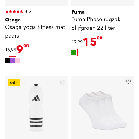
4,5
Puma
Puma Phase rugzak
Osaga
Osaga yoga fitness mat
olijfgroen 22 liter
paars
15
00
19,99
9
00
16,99
sale