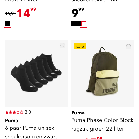
14
9
99
99
16,99
sale
3,0
Puma
Puma Phase Color Block
Puma
6 paar Puma unisex
rugzak groen 22 liter
sneakersokken zwart
00