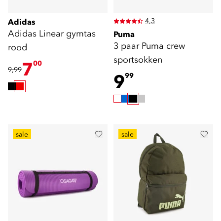
4,3
Adidas
Adidas Linear gymtas
Puma
3 paar Puma crew
rood
sportsokken
7
00
9,99
9
99
sale
sale