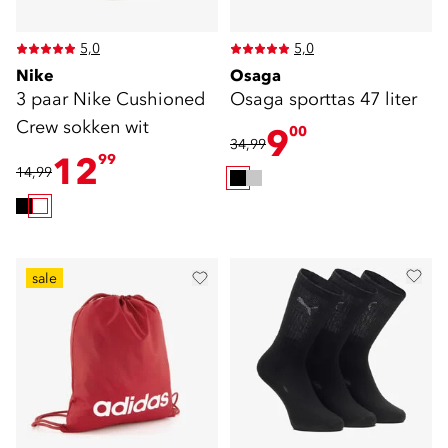
5,0
5,0
Nike
Osaga
3 paar Nike Cushioned
Osaga sporttas 47 liter
Crew sokken wit
9
00
34,99
12
99
14,99
sale