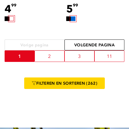
4
5
99
99
Vorige pagina
VOLGENDE PAGINA
1
2
3
11
FILTEREN
EN SORTEREN
(262)