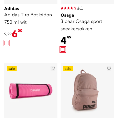
4,1
Adidas
Adidas Tiro Bot bidon
Osaga
3 paar Osaga sport
750 ml wit
sneakersokken
6
00
9,99
4
49
sale
sale