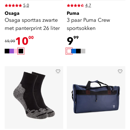
5,0
4,7
Osaga
Puma
Osaga sporttas zwarte
3 paar Puma Crew
met panterprint 26 liter
sportsokken
10
9
00
99
19,99