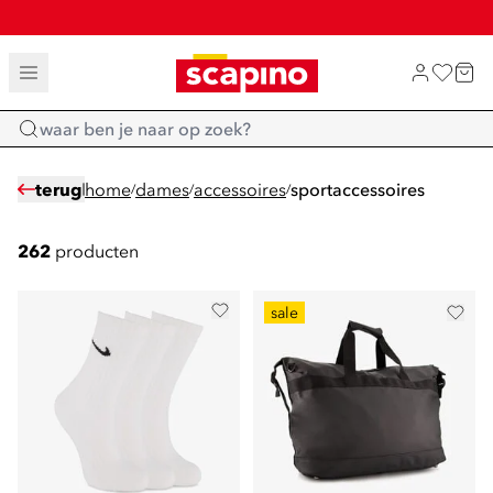
SALE: LAATSTE KANS!
TOT 70% KORTING OP SALE
SHOP NIEUW
Home
terug
home
dames
accessoires
sportaccessoires
/
/
/
262
producten
sale