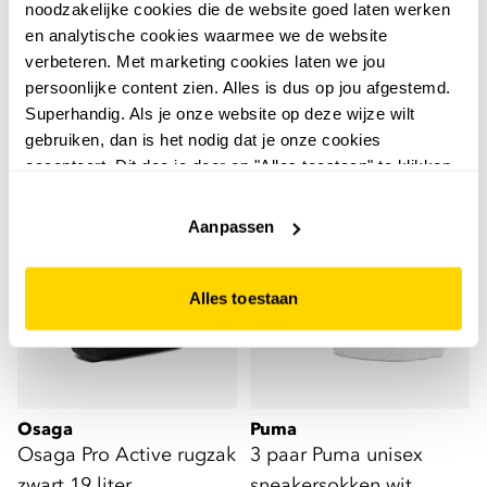
Puma Phase rugzak roze
3 paar Nike Cushioned
noodzakelijke cookies die de website goed laten werken
22 liter
Crew sokken zwart
en analytische cookies waarmee we de website
verbeteren. Met marketing cookies laten we jou
15
12
00
99
19,99
persoonlijke content zien. Alles is dus op jou afgestemd.
Superhandig. Als je onze website op deze wijze wilt
gebruiken, dan is het nodig dat je onze cookies
accepteert. Dit doe je door op "Alles toestaan" te klikken.
Liever geen cookies? Hou er dan rekening mee dat de
website niet optimaal functioneert.
Aanpassen
Alles toestaan
Osaga
Puma
Osaga Pro Active rugzak
3 paar Puma unisex
zwart 19 liter
sneakersokken wit