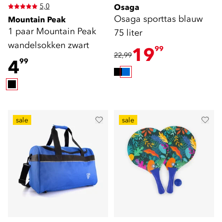
5,0
Osaga
Osaga sporttas blauw
Mountain Peak
1 paar Mountain Peak
75 liter
wandelsokken zwart
19
99
22,99
4
99
sale
sale