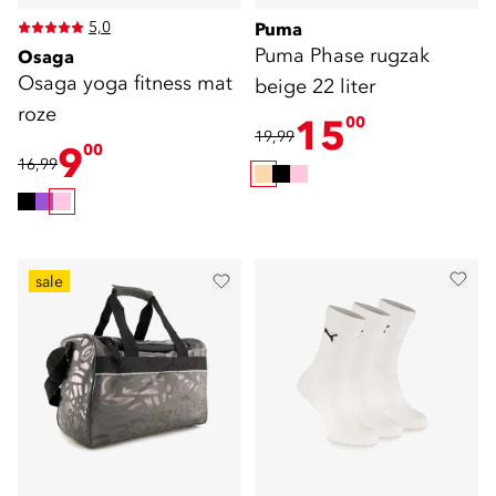
5,0
Puma
Puma Phase rugzak
Osaga
Osaga yoga fitness mat
beige 22 liter
roze
15
00
19,99
9
00
16,99
sale