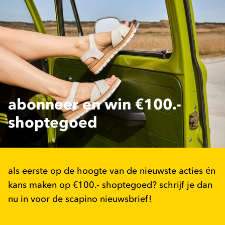
abonneer en win €100.-
shoptegoed
als eerste op de hoogte van de nieuwste acties én
kans maken op €100.- shoptegoed? schrijf je dan
nu in voor de scapino nieuwsbrief!