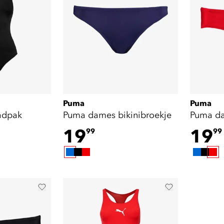
Puma
Puma
adpak
Puma dames bikinibroekje
Puma da
19
19
99
99