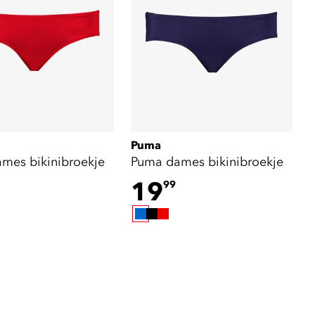
Puma
mes bikinibroekje
Puma dames bikinibroekje
19
99