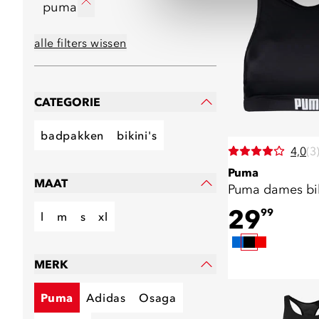
puma
alle filters wissen
CATEGORIE
badpakken
bikini's
4,0
(3
Puma
MAAT
Puma dames bi
29
99
l
m
s
xl
MERK
Puma
Adidas
Osaga