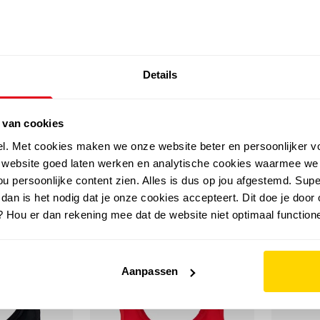
SALE: LAATSTE KANS!
Details
outdoor
zomer
merken
folder
sale
 van cookies
el. Met cookies maken we onze website beter en persoonlijker v
e website goed laten werken en analytische cookies waarmee we
u persoonlijke content zien. Alles is dus op jou afgestemd. Supe
 dan is het nodig dat je onze cookies accepteert. Dit doe je door 
? Hou er dan rekening mee dat de website niet optimaal functione
Aanpassen