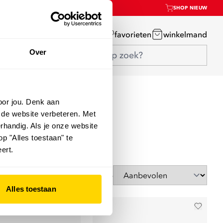
SHOP NIEUW
mijn account
favorieten
winkelmand
Over
oor jou. Denk aan
 de website verbeteren. Met
rhandig. Als je onze website
op "Alles toestaan" te
ert.
Sorteer op
Alles toestaan