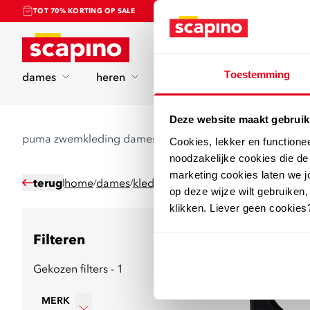
TOT 70% KORTING OP SALE
Home
Toestemming
dames
heren
kinderen
sport
Deze website maakt gebruik
puma zwemkleding dames
Cookies, lekker en functione
noodzakelijke cookies die d
marketing cookies laten we jo
terug
home
dames
kleding
badkleding
/
/
/
op deze wijze wilt gebruiken,
klikken. Liever geen cookies
Filteren
10
producten
Gekozen filters - 1
MERK