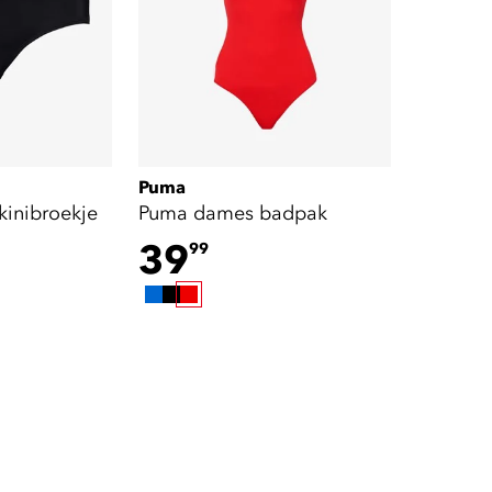
Puma
inibroekje
Puma dames badpak
39
99