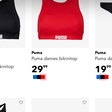
Puma
Puma
)
Puma dames bikinitop
Puma da
kinitop
29
19
99
99