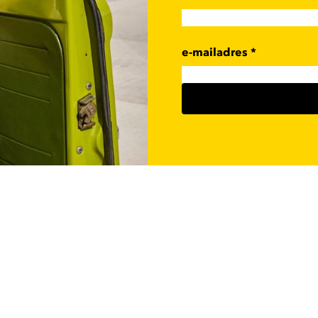
e-mailadres
*