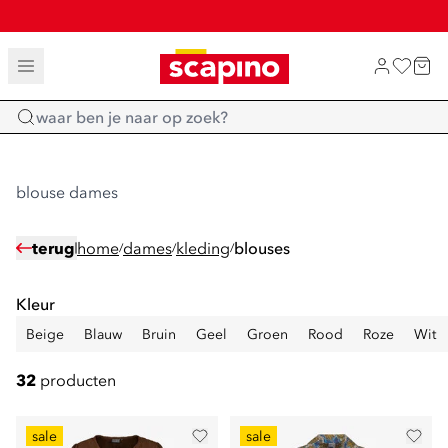
SALE: LAATSTE KANS!
TOT 70% KORTING OP SALE
SHOP NIEUW
Home
blouse dames
terug
home
dames
kleding
blouses
/
/
/
Kleur
Beige
Blauw
Bruin
Geel
Groen
Rood
Roze
Wit
32
producten
sale
sale