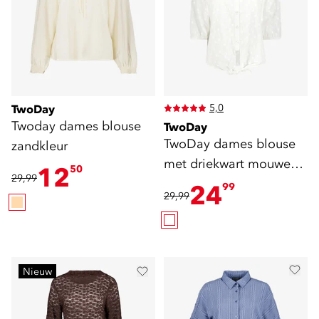
5,0
TwoDay
Twoday dames blouse
TwoDay
TwoDay dames blouse
zandkleur
met driekwart mouwen
12
50
29,99
wit
24
99
29,99
Nieuw