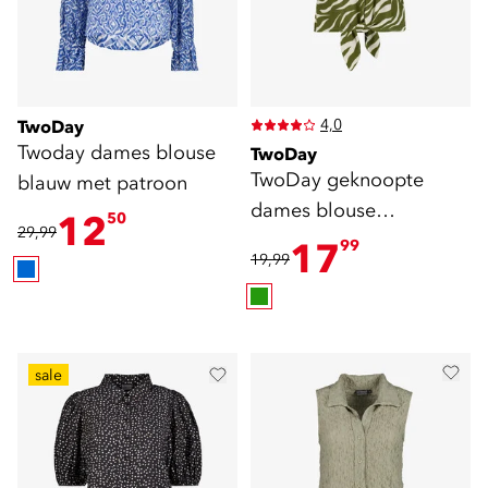
4,0
TwoDay
Twoday dames blouse
TwoDay
TwoDay geknoopte
blauw met patroon
dames blouse
12
50
29,99
zebraprint groen wit
17
99
19,99
sale