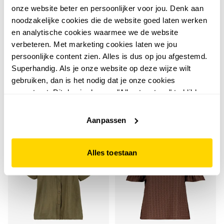
onze website beter en persoonlijker voor jou. Denk aan
noodzakelijke cookies die de website goed laten werken
en analytische cookies waarmee we de website
TwoDay
TwoDay
verbeteren. Met marketing cookies laten we jou
TwoDay dames blouse
TwoDay dames blouse
persoonlijke content zien. Alles is dus op jou afgestemd.
met V-hals bruin
met korte mouwen
Superhandig. Als je onze website op deze wijze wilt
olijfgroen
19
14
99
99
gebruiken, dan is het nodig dat je onze cookies
22,99
16,99
accepteert. Dit doe je door op "Alles toestaan" te klikken.
Liever geen cookies? Hou er dan rekening mee dat de
website niet optimaal functioneert.
Aanpassen
sale
sale
Alles toestaan