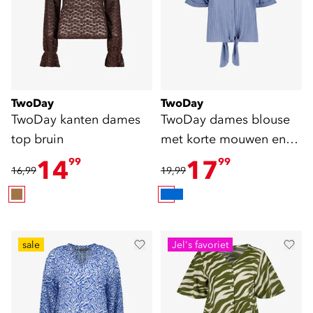
TwoDay
TwoDay
TwoDay kanten dames
TwoDay dames blouse
top bruin
met korte mouwen en
knoopdetail
14
17
99
99
16,99
19,99
sale
Jel's favoriet