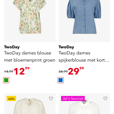
TwoDay
TwoDay
TwoDay dames blouse
TwoDay dames
met bloemenprint groen
spijkerblouse met korte
pofmouwtjes
12
29
99
99
14,99
34,99
sale
Jel's favoriet