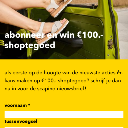
abonneer en win €100.-
shoptegoed
als eerste op de hoogte van de nieuwste acties én
kans maken op €100.- shoptegoed? schrijf je dan
nu in voor de scapino nieuwsbrief!
voornaam
*
tussenvoegsel