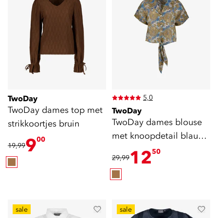
5,0
TwoDay
TwoDay dames top met
TwoDay
TwoDay dames blouse
strikkoortjes bruin
met knoopdetail blauw
9
00
19,99
bruin
12
50
29,99
sale
sale