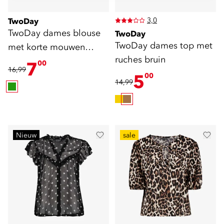
3,0
TwoDay
TwoDay dames blouse
TwoDay
TwoDay dames top met
met korte mouwen
ruches bruin
groen
7
00
16,99
5
00
14,99
Nieuw
sale