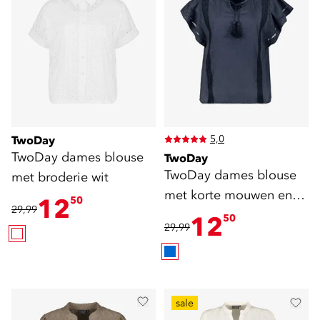
5,0
TwoDay
TwoDay dames blouse
TwoDay
TwoDay dames blouse
met broderie wit
met korte mouwen en
12
50
29,99
kwastjes
12
50
29,99
sale