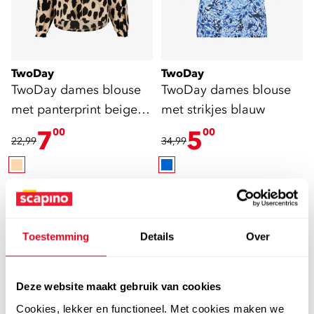
TwoDay
TwoDay
TwoDay dames blouse
TwoDay dames blouse
met panterprint beige
met strikjes blauw
zwart
7
5
00
00
22,99
34,99
Nieuw
Toestemming
Details
Over
Deze website maakt gebruik van cookies
Cookies, lekker en functioneel. Met cookies maken we