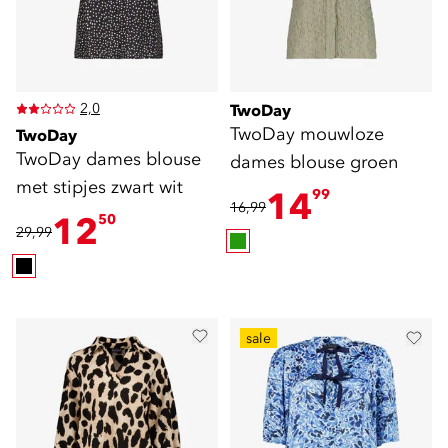
2,0
TwoDay
TwoDay mouwloze
TwoDay
TwoDay dames blouse
dames blouse groen
met stipjes zwart wit
14
99
16,99
12
50
29,99
sale