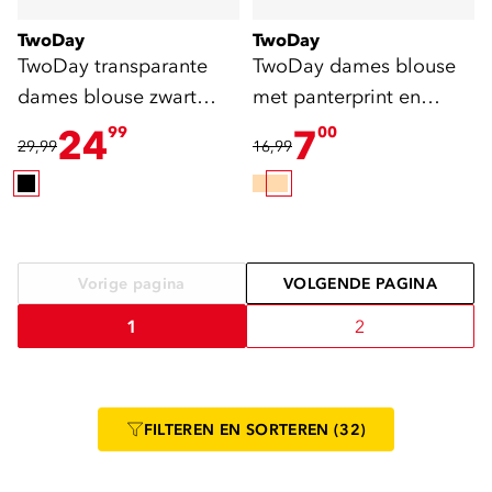
TwoDay
TwoDay
TwoDay transparante
TwoDay dames blouse
dames blouse zwart
met panterprint en
witte stippen
strikjes
24
7
99
00
29,99
16,99
Vorige pagina
VOLGENDE PAGINA
1
2
FILTEREN
EN SORTEREN
(32)