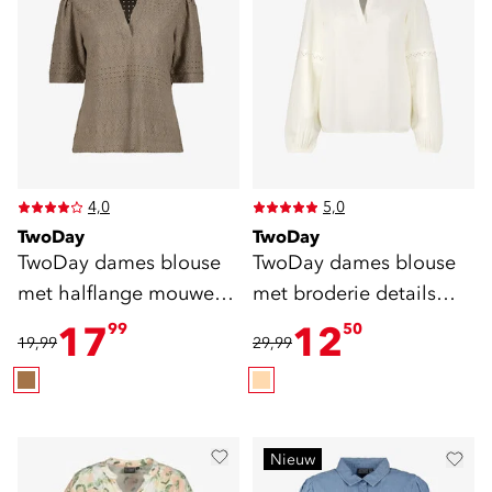
4,0
5,0
TwoDay
TwoDay
TwoDay dames blouse
TwoDay dames blouse
met halflange mouwen
met broderie details
bruin
lichtbeige
17
12
99
50
19,99
29,99
Nieuw