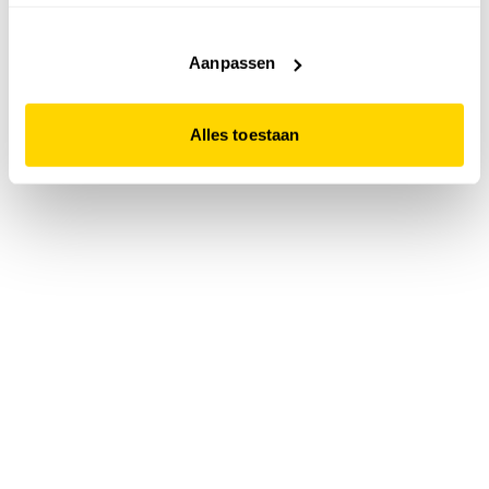
accepteert. Dit doe je door op "Alles toestaan" te klikken.
Liever geen cookies? Hou er dan rekening mee dat de
website niet optimaal functioneert.
Aanpassen
Alles toestaan