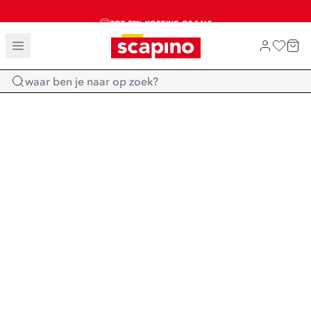
TOT 70% KORTING OP SALE
SALE: LAATSTE KANS!
SHOP NIEUW
Home