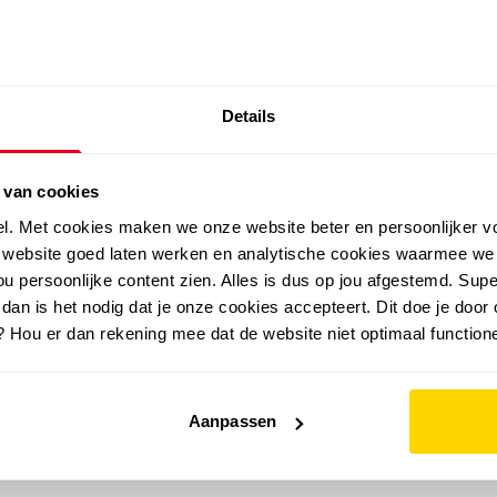
SALE: LAATSTE KANS!
Details
outdoor
zomer
merken
folder
sale
 van cookies
el. Met cookies maken we onze website beter en persoonlijker v
e website goed laten werken en analytische cookies waarmee we
u persoonlijke content zien. Alles is dus op jou afgestemd. Supe
 dan is het nodig dat je onze cookies accepteert. Dit doe je door 
? Hou er dan rekening mee dat de website niet optimaal functione
Aanpassen