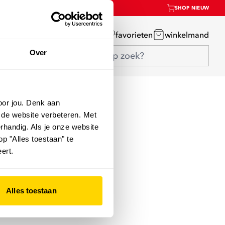
SHOP NIEUW
mijn account
favorieten
winkelmand
Over
oor jou. Denk aan
 de website verbeteren. Met
rhandig. Als je onze website
op "Alles toestaan" te
ert.
Alles toestaan