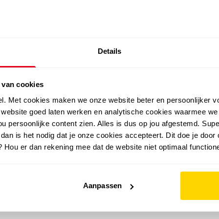
SALE: LAATSTE KANS!
Details
outdoor
zomer
merken
folder
sale
 van cookies
el. Met cookies maken we onze website beter en persoonlijker v
e website goed laten werken en analytische cookies waarmee we
u persoonlijke content zien. Alles is dus op jou afgestemd. Supe
 dan is het nodig dat je onze cookies accepteert. Dit doe je door 
? Hou er dan rekening mee dat de website niet optimaal functione
Aanpassen