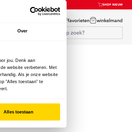
SHOP NIEUW
mijn account
favorieten
winkelmand
Over
oor jou. Denk aan
 de website verbeteren. Met
rhandig. Als je onze website
op "Alles toestaan" te
ert.
Alles toestaan