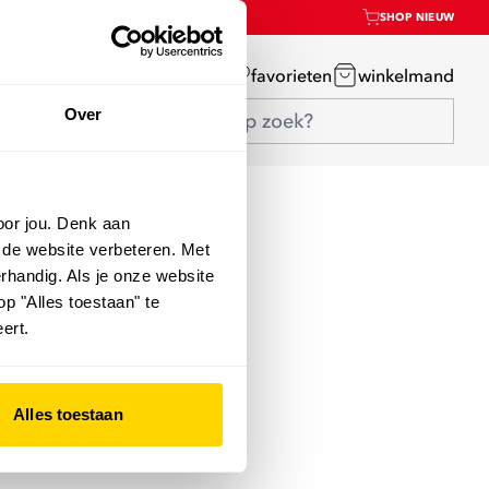
SHOP NIEUW
mijn account
favorieten
winkelmand
Over
oor jou. Denk aan
 de website verbeteren. Met
rhandig. Als je onze website
op "Alles toestaan" te
ert.
Alles toestaan