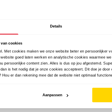
SALE: LAATSTE KANS!
Details
outdoor
zomer
merken
folder
sale
 van cookies
el. Met cookies maken we onze website beter en persoonlijker v
e website goed laten werken en analytische cookies waarmee we
u persoonlijke content zien. Alles is dus op jou afgestemd. Supe
 dan is het nodig dat je onze cookies accepteert. Dit doe je door 
? Hou er dan rekening mee dat de website niet optimaal functione
Aanpassen