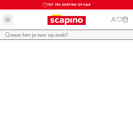
TOT 70% KORTING OP SALE
SALE: LAATSTE KANS!
SHOP NIEUW
Home