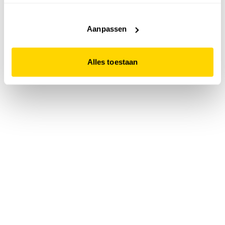
accepteert. Dit doe je door op "Alles toestaan" te klikken.
Liever geen cookies? Hou er dan rekening mee dat de
website niet optimaal functioneert.
Aanpassen
Alles toestaan