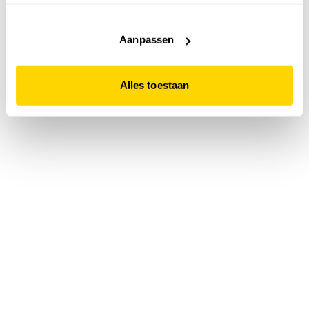
accepteert. Dit doe je door op "Alles toestaan" te klikken.
Liever geen cookies? Hou er dan rekening mee dat de
website niet optimaal functioneert.
Aanpassen
Alles toestaan