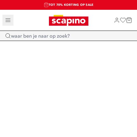
TOT 70% KORTING OP SALE
SALE: LAATSTE KANS!
SHOP NIEUW
Home